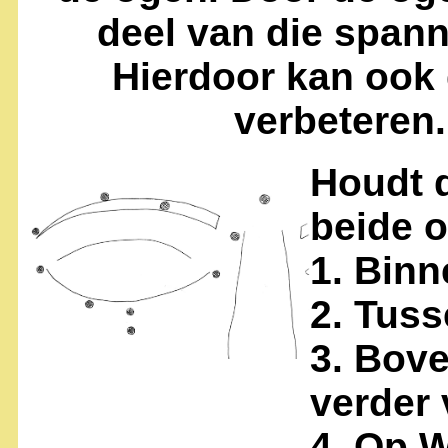
deel van die span
Hierdoor kan ook 
verbeteren.
Houdt 
beide 
1. Bin
2. Tus
3. Bov
verder
4. Op 