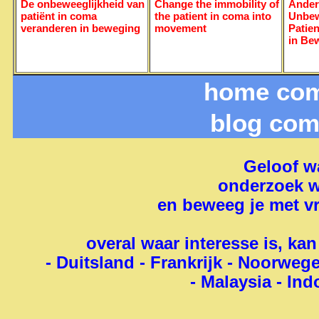
De onbeweeglijkheid van
Change the immobility of
Änder
patiënt in coma
the patient in coma into
Unbew
veranderen in beweging
movement
Patie
in Be
home com
blog com
Geloof wa
onderzoek w
en beweeg je met v
overal waar interesse is, ka
- Duitsland - Frankrijk - Noorwege
- Malaysia - Ind