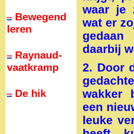
waar je 
Bewegend
wat er zo
leren
gedaan 
daarbij w
Raynaud-
2. Door 
vaatkramp
gedachte,
De hik
wakker 
een nieuw
leuke ve
heeft, 