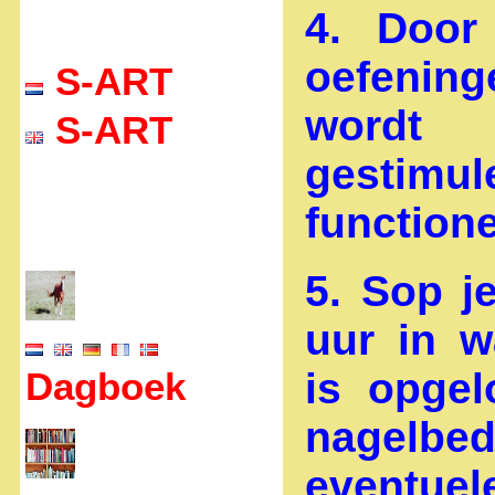
4. Door
oefening
S-ART
wordt 
S-ART
gestim
function
5. Sop j
uur in w
Dagboek
is opgel
nagelbe
eventue