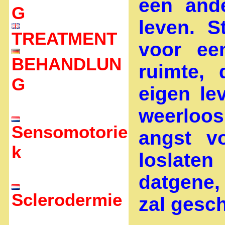
een and
G
leven. 
TREATMENT
voor ee
BEHANDLUN
ruimte,
G
eigen le
weerloos
Sensomotorie
angst v
k
loslaten
datgene,
Sclerodermie
zal gesc