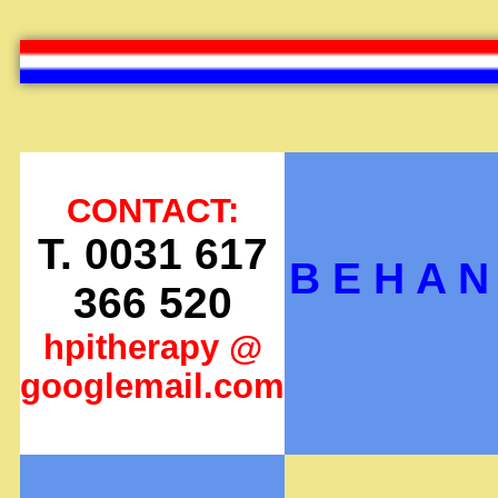
CONTACT:
T. 0031 617
B E H A N 
366 520
hpitherapy @
googlemail.com