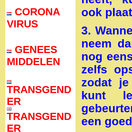
CORONA
ook plaa
VIRUS
3. Wannee
neem da
GENEES
nog eens
MIDDELEN
zelfs op
zodat je
TRANSGEND
kunt l
ER
gebeurten
TRANSGEND
een goed
ER