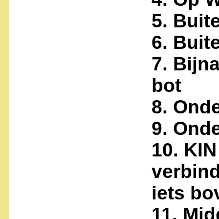
5. Bui
6. Bui
7. Bij
bot
8. Ond
9. Ond
10. KI
verbin
iets b
11. Mi