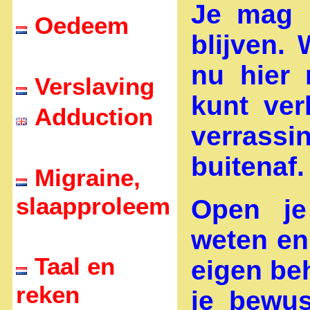
Je mag i
Oedeem
blijven.
nu hier 
Verslaving
kunt ver
Adduction
verrass
buitenaf.
Migraine,
slaapproleem
Open je
weten en
Taal en
eigen beh
reken
je bewus