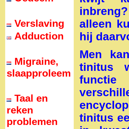
inbreng
Verslaving
alleen k
Adduction
hij daarv
Men kan
Migraine,
tinitus
slaapproleem
functi
versc
Taal en
encyclop
reken
tinitus e
problemen