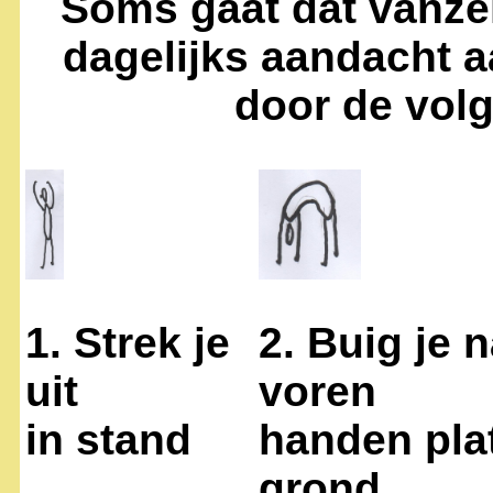
Soms gaat dat vanze
dagelijks aandacht a
door de vol
1. Strek je
2. Buig je 
uit
voren
in stand
handen pla
grond