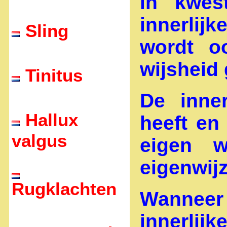
in kwes
innerlij
Sling
wordt oo
wijsheid
Tinitus
De inner
Hallux
heeft en
valgus
eigen w
eigenwij
Rugklachten
Wanneer 
innerlij