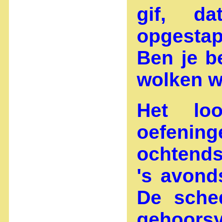
gif, d
opgesta
Ben je b
wolken w
Het lo
oefeni
ochtends
's avond
De sched
gehoorsy