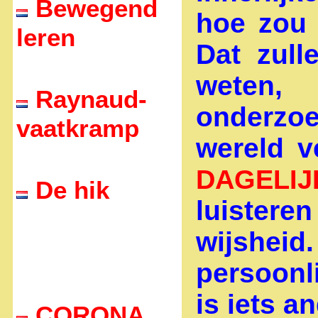
Bewegend
hoe zou 
leren
Dat zull
weten,
Raynaud-
onderz
vaatkramp
wereld v
DAGELIJ
De hik
luisteren
wijsheid
persoonl
is iets a
CORONA