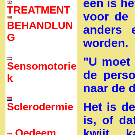
een is he
TREATMENT
voor de 
BEHANDLUN
anders 
G
worden.
"U moet 
Sensomotorie
de perso
k
naar de d
Het is de
Sclerodermie
is, of d
Oedeem
kwijt 