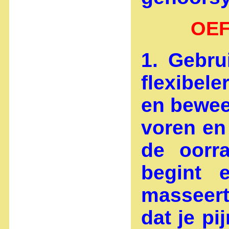
OEF
1. Gebru
flexibele
en bewee
voren en
de oorr
begint 
masseert
dat je pi