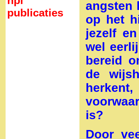
hpi
angsten l
publicaties
op het h
jezelf e
wel eerli
bereid o
de wijs
herke
voorwaar
is?
Door ve