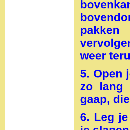
bovenka
bovendo
pakken
vervolge
weer teru
5. Open 
zo lang
gaap, di
6. Leg j
je slapen