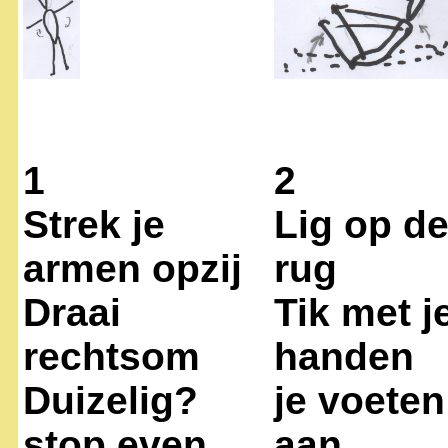
1
2
Strek je
Lig op d
armen opzij
rug
Draai
Tik met j
rechtsom
handen
Duizelig?
je voeten
stop even
aan