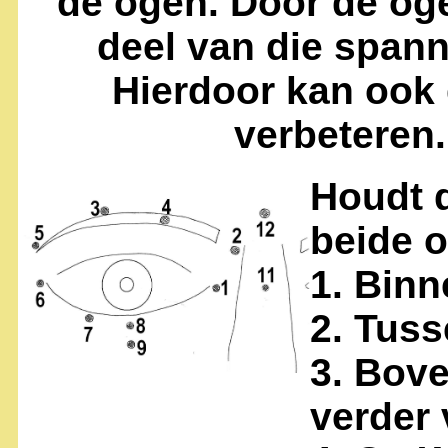
de ogen. Door de og
deel van die span
Hierdoor kan ook 
verbeteren.
Houdt 
beide 
1. Bin
2. Tus
3. Bov
verder