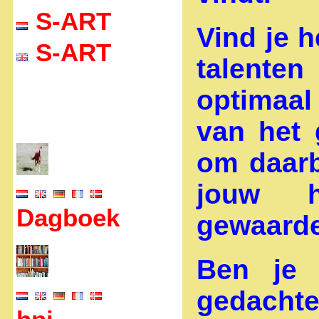
S-ART
Vind je h
S-ART
talent
optimaal 
van het 
om daarb
jouw 
Dagboek
gewaarde
Ben je 
gedach