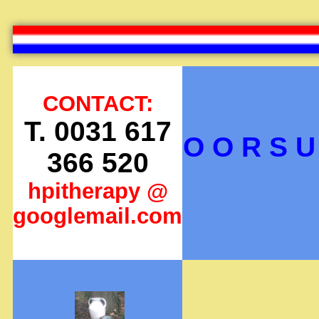
CONTACT:
T. 0031 617
O O R S U 
366 520
hpitherapy @
googlemail.com