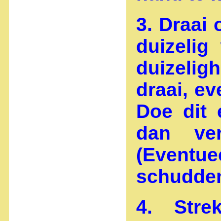
3. Draai
duizelig
duizelig
draai, e
Doe dit 
dan ver
(Eventu
schudden 
4. Stre