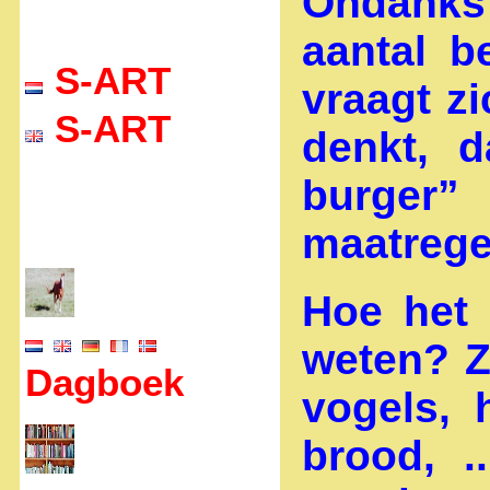
Ondanks 
aantal 
S-ART
vraagt z
S-ART
denkt, 
burger
maatrege
Hoe het 
weten? Z
Dagboek
vogels, 
brood, .