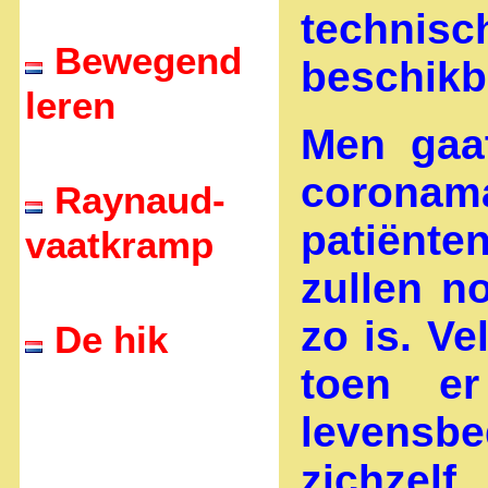
techni
Bewegend
beschikb
leren
Men gaat
coronama
Raynaud-
patiënte
vaatkramp
zullen no
zo is. V
De hik
toen e
levensb
zichzel