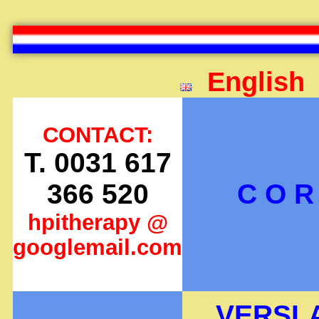
English
CONTACT:
T. 0031 617
366 520
C O R 
hpitherapy @
googlemail.com
VERSLA