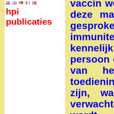
vaccin w
hpi
deze ma
publicaties
gespro
immunit
kenneli
persoon 
van he
toedieni
zijn, w
verwach