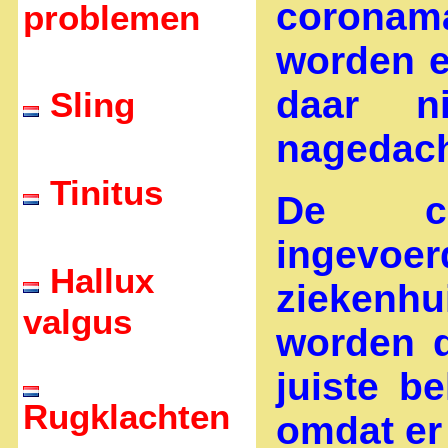
corona
problemen
worden e
daar n
Sling
nagedac
Tinitus
De cor
ingevoer
Hallux
ziekenh
valgus
worden d
juiste b
Rugklachten
omdat er