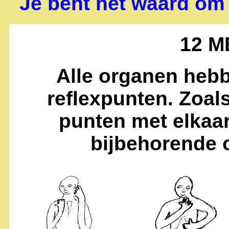
Je bent het waard om 
12 M
Alle organen hebb
reflexpunten. Zoal
punten met elkaar
bijbehorende 