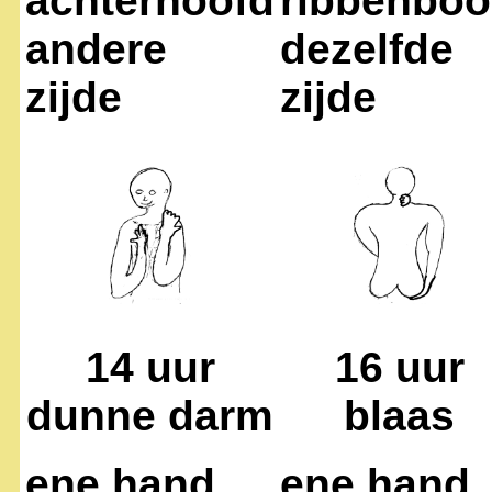
achterhoofd
ribbenbo
andere
dezelfde
zijde
zijde
14 uur
16 uur
dunne darm
blaas
ene hand
ene hand