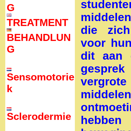
student
G
middelen
TREATMENT
die zich
BEHANDLUN
voor hun
G
dit aan 
gesprek
Sensomotorie
vergrote
k
middel
ontmoet
Sclerodermie
heb