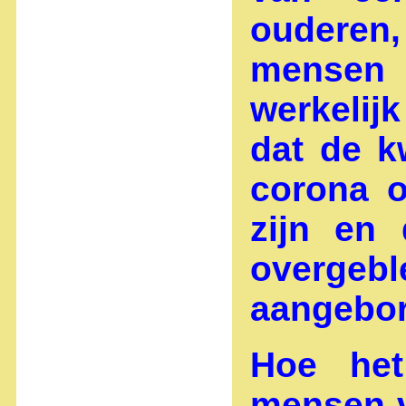
oudere
mensen 
werkelij
dat de k
corona o
zijn en
overgeb
aangebor
Hoe het
mensen v