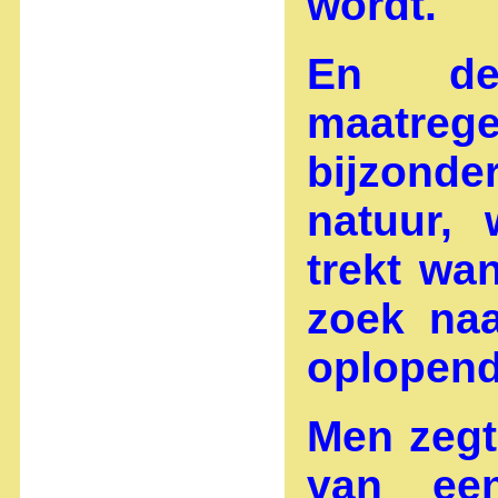
wordt.
En de 
maatr
bijzonde
natuur,
trekt wa
zoek na
oplopende
Men zegt
van ee