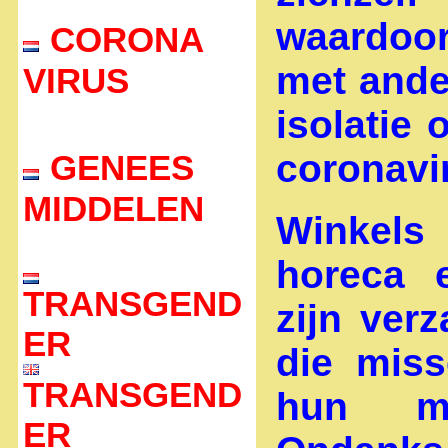
waardoor
CORONA
met ande
VIRUS
isolatie 
coronavi
GENEES
MIDDELEN
Winkels 
horeca 
TRANSGEND
zijn ver
ER
die miss
TRANSGEND
hun ma
ER