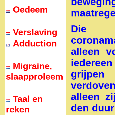
bewegi
Oedeem
maatrege
Die b
Verslaving
coronam
Adduction
alleen v
iedereen
Migraine,
grijpe
slaapproleem
verdov
alleen z
Taal en
den duur
reken